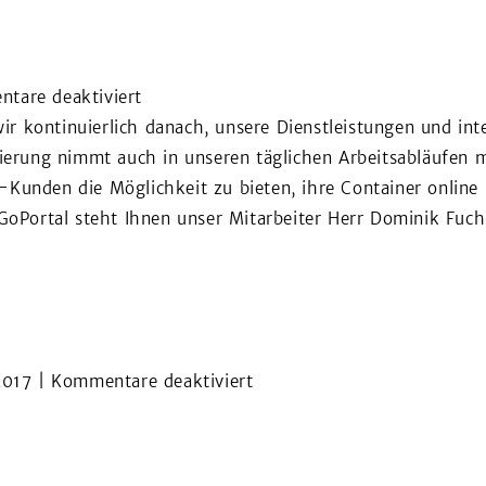
NTERNEHMEN
ZERTIFIKATE
LEISTUNGEN
KARRI
für
tare deaktiviert
Das
r kontinuierlich danach, unsere Dienstleistungen und int
Böhme-
sierung nimmt auch in unseren täglichen Arbeitsabläufen m
GoPortal
-Kunden die Möglichkeit zu bieten, ihre Container onlin
für
oPortal steht Ihnen unser Mitarbeiter Herr Dominik Fu
B2B-
Kunden
für
2017
|
Kommentare deaktiviert
Ausbildungsstart
2019