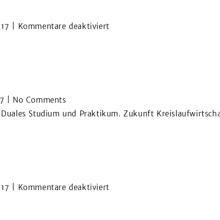
für
17
|
Kommentare deaktiviert
Ausbildungsstart
2018
7
|
No Comments
, Duales Studium und Praktikum. Zukunft Kreislaufwirtscha
für
17
|
Kommentare deaktiviert
Ausbildungsstart
2017