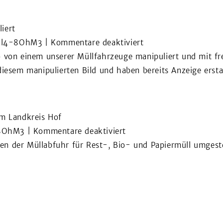
haltigen
Auszubil­
Dämm­
denden
iert
stoff­
für
ll4-8OhM3
|
Kommentare deaktiviert
platten
Foto
o von einem unserer Müllfahrzeuge manipuliert und mit fr
von
diesem manipulierten Bild und haben bereits Anzeige ersta
einem
unserer
Müllfahr­
im Landkreis Hof
zeuge
für
8OhM3
|
Kommentare deaktiviert
mani­
Ab
n der Müllabfuhr für Rest-, Bio- und Papiermüll umgeste
puliert
1.
Januar
2015
Umstell­
ung