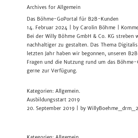
Archives for
Allgemein
HOME
U
Das Böhme-GoPortal für B2B-Kunden
14. Februar 2024
| by
Carolin Böhme
|
Kommen
Bei der Willy Böhme GmbH & Co. KG streben wi
nachhaltiger zu gestalten. Das Thema Digitali
letzten Jahr haben wir begonnen, unseren B2B
Fragen und die Nutzung rund um das Böhme-G
gerne zur Verfügung.
Kategorien:
Allgemein
.
Ausbildungsstart 2019
20. September 2019
| by
WillyBoehme_drm_
Kategorien:
Allgemein
.