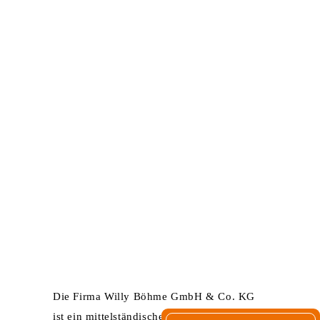
HOME
UNTERNEHMEN
ZERTIFIKATE
LEISTUNGEN
KARRIERE
KONTAKT
GO-PORTAL
MIT KOMPETENZ
FÜR UNSERE
KUNDEN.
Die Firma Willy Böhme GmbH & Co. KG
ist ein mittelständisches, familiengeführtes