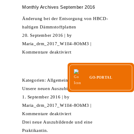
Monthly Archives
September 2016
HOME
UNTERNEHMEN
ZERTIFIKATE
Änderung bei der Entsor­gung von HBCD-
LEISTUNGEN
KARRIERE
KONTAKT
haltigen Dämm­stoff­platten
GO-PORTAL
20. September 2016
| by
Maria_drm_2017_W1ll4-8OhM3
|
für
Kommentare deaktiviert
Änderung
bei
Read More
der
GO-PORTAL
Kategorien:
Allgemein
.
Entsor­
Unsere neuen Auszubil­denden
gung
1. September 2016
| by
von
Maria_drm_2017_W1ll4-8OhM3
|
HBCD-
für
Kommentare deaktiviert
haltigen
Unsere
Drei neue Auszubildende und eine
Dämm­
neuen
Praktikantin.