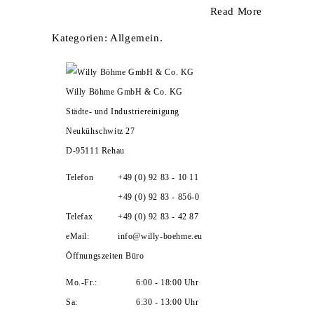
stoff­
Auszubil­
Read More
platten
denden
Kategorien:
Allgemein
.
Willy Böhme GmbH & Co. KG
Städte- und Industriereinigung
Neukühschwitz 27
D-95111 Rehau
Telefon
+49 (0) 92 83 - 10 11
+49 (0) 92 83 - 856-0
Telefax
+49 (0) 92 83 - 42 87
eMail:
info@willy-boehme.eu
Öffnungszeiten Büro
Mo.-Fr.:
6:00 - 18:00 Uhr
Sa:
6:30 - 13:00 Uhr