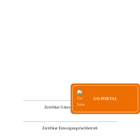
HOME
UNTERNEHMEN
ZERTIFIKATE
LEISTUNGEN
KARRIERE
KONTAKT
GO-PORTAL
ZERTIFIKATE
GO-PORTAL
Zertifikat Güteschutz Kanalbau
Zertifikat Entsorgungsfachbetrieb