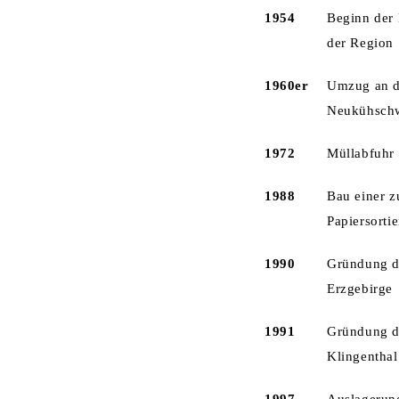
1954
Beginn der
der Region
1960er
Umzug an di
Neukühschw
1972
Müllabfuhr 
1988
Bau einer z
Papiersorti
1990
Gründung d
Erzgebirge
1991
Gründung d
Klingenthal