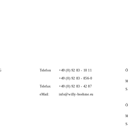
G
Telefon
+49 (0) 92 83 - 10 11
Ö
g
+49 (0) 92 83 - 856-0
M
Telefax
+49 (0) 92 83 - 42 87
S
eMail:
info@willy-boehme.eu
Ö
M
S