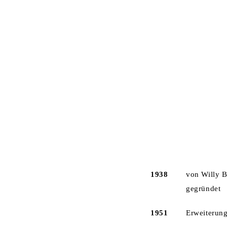
HOME
U
FIRMEN­­­GESCHICHTE
1938
von Willy 
gegründet
1951
Erweiterun