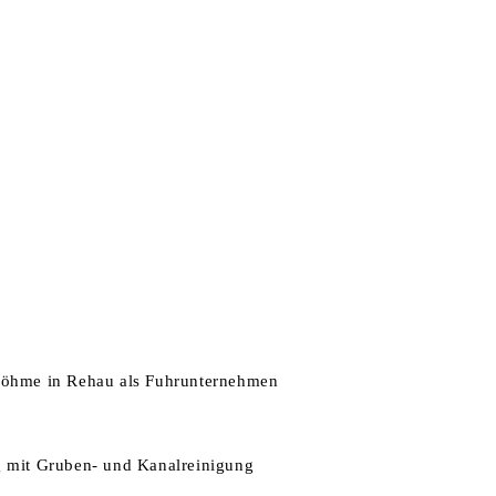
NTERNEHMEN
ZERTIFIKATE
LEISTUNGEN
KARRI
Böhme in Rehau als Fuhrunternehmen
g mit Gruben- und Kanalreinigung