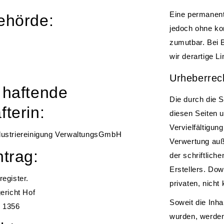
Eine permanente
ehörde:
jedoch ohne ko
zumutbar. Bei
wir derartige 
Urheberrec
 haftende
Die durch die S
fterin:
diesen Seiten 
Vervielfältigun
dustriereinigung VerwaltungsGmbH
Verwertung auß
ntrag:
der schriftlich
Erstellers. Dow
egister.
privaten, nicht
ericht Hof
Soweit die Inhal
 1356
wurden, werden