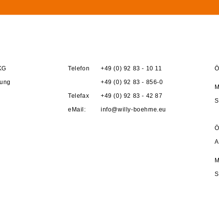
KG
Telefon
+49 (0) 92 83 - 10 11
Ö
gung
+49 (0) 92 83 - 856-0
M
Telefax
+49 (0) 92 83 - 42 87
S
eMail:
info@willy-boehme.eu
Ö
A
M
S