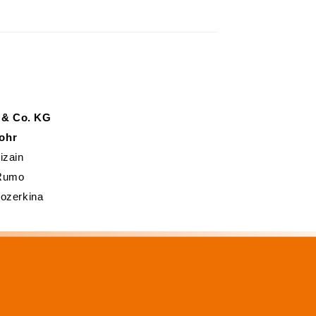
 & Co. KG
ohr
izain
 Rumo
 ozerkina