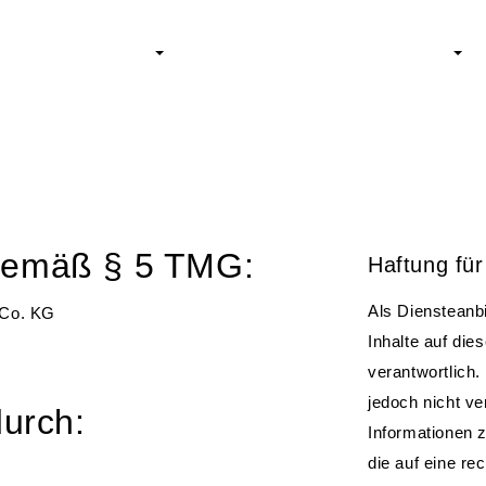
UNTERNEHMEN
ZERTIFIKATE
LEISTUNGEN
RE
KONTAKT
GO-PORTAL
gemäß § 5 TMG:
Haftung für
Als Diensteanb
 Co. KG
Inhalte auf di
verantwortlich.
jedoch nicht ve
durch:
Informationen 
die auf eine re