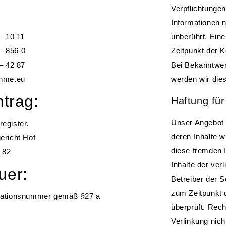
Verpflichtunge
Informationen 
– 10 11
unberührt. Eine
 – 856-0
Zeitpunkt der 
 – 42 87
Bei Bekanntwe
ehme.eu
werden wir die
ntrag:
Haftung für
Unser Angebot e
egister.
deren Inhalte w
ericht Hof
diese fremden 
 82
Inhalte der verl
uer:
Betreiber der S
zum Zeitpunkt 
ikationsnummer gemäß §27 a
überprüft. Rech
Verlinkung nich