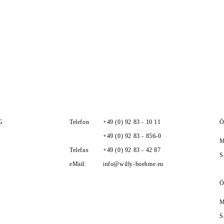
G
Telefon
+49 (0) 92 83 - 10 11
Ö
g
+49 (0) 92 83 - 856-0
M
Telefax
+49 (0) 92 83 - 42 87
S
eMail:
info@willy-boehme.eu
Ö
M
S