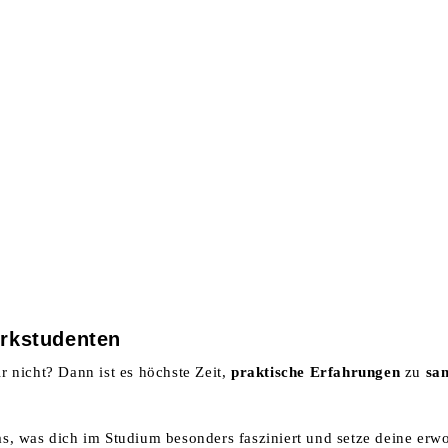
NTERNEHMEN
ZERTIFIKATE
LEISTUNGEN
KARRI
rkstudenten
ir nicht? Dann ist es höchste Zeit,
praktische Erfahrungen
zu
sa
das, was dich im Studium besonders fasziniert und setze deine er