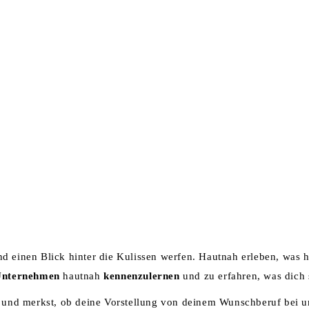
NTERNEHMEN
ZERTIFIKATE
LEISTUNGEN
KARRI
d einen Blick hinter die Kulissen werfen. Hautnah erleben, was h
Unternehmen
hautnah
kennenzulernen
und zu erfahren, was dich 
n und merkst, ob deine Vorstellung von deinem Wunschberuf bei un