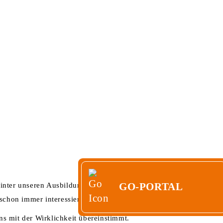
ERE
KONTAKT
GO-PORTAL
GO-PORTAL
inter unseren Ausbildungsberufen steckt. Wir bieten
schon immer interessiert hat.
s mit der Wirklichkeit übereinstimmt.