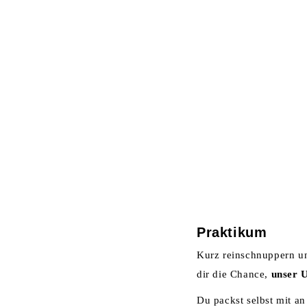
HOME
U
SCHÜLER
Praktikum
Kurz reinschnuppern un
dir die Chance,
unser 
Du packst selbst mit a